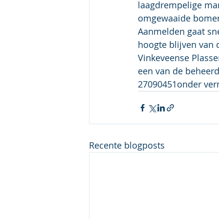
laagdrempelige man
omgewaaide bomen e
Aanmelden gaat snel
hoogte blijven van 
Vinkeveense Plassen
een van de beheerde
27090451onder verm
Recente blogposts