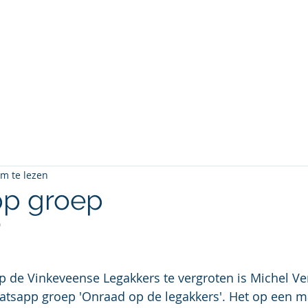
ense Legakkers (BVVL)
Home
BVVL
m te lezen
p groep
0
tsapp groep 'Onraad op de legakkers'. Het op een ma