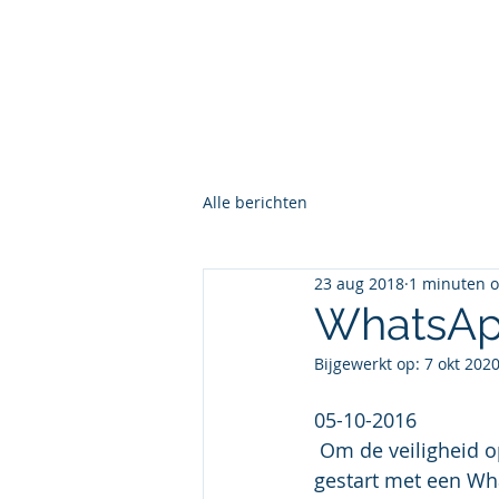
BelangenVereniging Vinkeve
Alle berichten
23 aug 2018
1 minuten o
WhatsAp
Bijgewerkt op:
7 okt 202
05-10-2016
 Om de veiligheid op de Vinkeveense Legakkers te vergroten is Michel Verbruggen 
gestart met een Wha