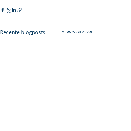
Recente blogposts
Alles weergeven
21 Mei ALV BVV
Beste BVVL-lid, Graag